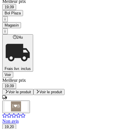
Meilleur prix
19,09
Bol Plaza
i
Magasin
i
24u
Frais livr. inclus
Voir
Meilleur prix
19,09
Voir le produit
Voir le produit
Non avis
19,20