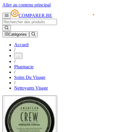
Aller au contenu principal
COMPARER.BE
Catégories
Accueil
/
...
/
Pharmacie
/
Soins Du Visage
/
Nettoyants Visage