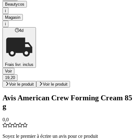
Beautycos
i
Magasin
i
4d
Frais livr. inclus
Voir
19,20
Voir le produit
Voir le produit
Avis American Crew Forming Cream 85
g
0,0
Soyez le premier à écrire un avis pour ce produit