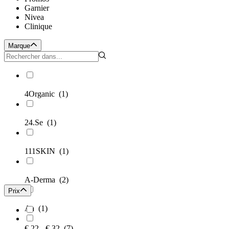
Garnier
Nivea
Clinique
Marque
4Organic
(1)
24.Se
(1)
111SKIN
(1)
A-Derma
(2)
Prix
Aa
(1)
€ 22 - € 32
(7)