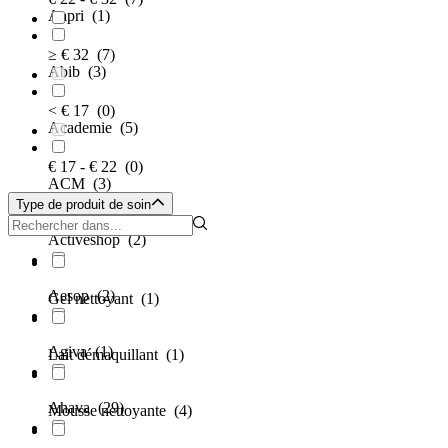
Aapri
(1)
≥ € 32
(7)
Abib
(3)
< € 17
(0)
Academie
(5)
€ 17 - € 22
(0)
ACM
(3)
Type de produit de soin
Activeshop
(2)
Aesop
(2)
Gel nettoyant
(1)
Agiva
(1)
Lait démaquillant
(1)
Ahava
(29)
Mousse nettoyante
(4)