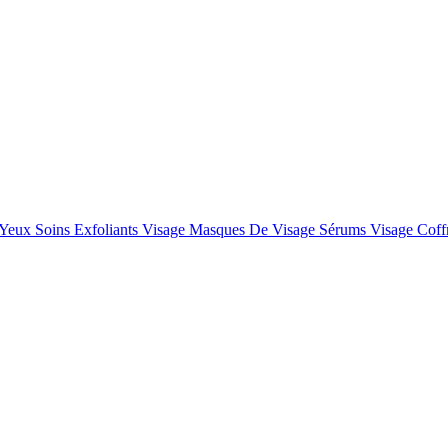
 Yeux
Soins Exfoliants Visage
Masques De Visage
Sérums Visage
Coff