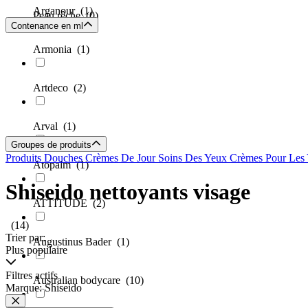
Arganour
(1)
Peau rêche
(0)
Contenance en ml
Armonia
(1)
Artdeco
(2)
Arval
(1)
Groupes de produits
Produits Douches
Crèmes De Jour
Soins Des Yeux
Crèmes Pour Les
Atopalm
(1)
Shiseido nettoyants visage
ATTITUDE
(2)
(14)
Trier par:
Augustinus Bader
(1)
Plus populaire
Filtres actifs
Australian bodycare
(10)
Marque: Shiseido