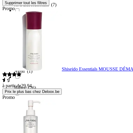
Supprimer tout les filtres
Ava Laboratorium
(7)
Promo
Aveda
(3)
Aveeno
(2)
Avene
(11)
Shiseido Essentials MOUSSE D
Avon
(1)
à partir de
29,94
Babor
(26)
Prix le plus bas chez Deloox.be
Promo
Bahama
(1)
Banila Co
(9)