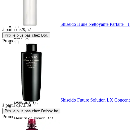
Baobab
(1)
Barba Italiana
(1)
Shiseido Huile Nettoyante Parfaite - 
à partir de
29,57
Prix le plus bas chez Bol.
Barr
(1)
Promo
BasicLab
(8)
Baxter of California
(3)
Be The Skin
(1)
Shiseido Future Solution LX Concent
Beautifly
(7)
à partir de
73,89
Prix le plus bas chez Deloox.be
Promo
Beauty of Joseon
(4)