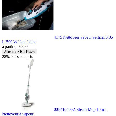
4175 Nettoyeur vapeur vertical 0,35
l 1500 W bleu, blanc
à partir de
79,99
Aller chez Bol Plaza
28% baisse de prix
00P416400A Steam Mop 10in1
Nettoyeur à vapeur