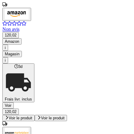
Non avis
120,02
Amazon
i
Magasin
i
3d
Frais livr. inclus
Voir
120,02
Voir le produit
Voir le produit