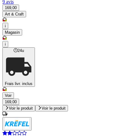
9 avis
169,00
Art & Craft
i
Magasin
i
24u
Frais livr. inclus
Voir
169,00
Voir le produit
Voir le produit