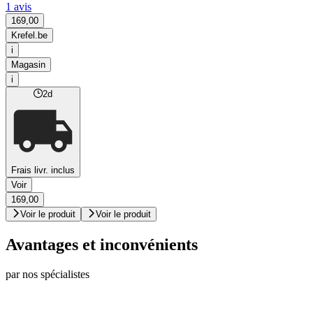
1 avis
169,00
Krefel.be
i
Magasin
i
2d
Frais livr. inclus
Voir
169,00
Voir le produit
Voir le produit
Avantages et inconvénients
par nos spécialistes