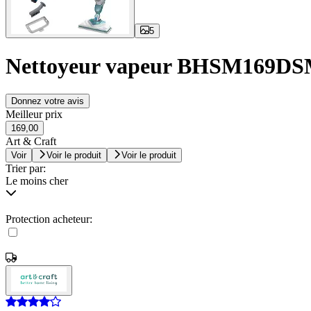
5
Nettoyeur vapeur BHSM169D
Donnez votre avis
Meilleur prix
169,00
Art & Craft
Voir
Voir le produit
Voir le produit
Trier par:
Le moins cher
Protection acheteur: