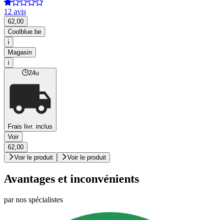
12 avis
62,00
Coolblue.be
i
Magasin
i
24u
Frais livr. inclus
Voir
62,00
Voir le produit
Voir le produit
Avantages et inconvénients
par nos spécialistes