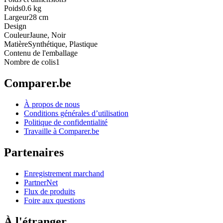
Poids
0.6 kg
Largeur
28 cm
Design
Couleur
Jaune, Noir
Matière
Synthétique, Plastique
Contenu de l'emballage
Nombre de colis
1
Comparer.be
À propos de nous
Conditions générales d’utilisation
Politique de confidentialité
Travaille à Comparer.be
Partenaires
Enregistrement marchand
PartnerNet
Flux de produits
Foire aux questions
À l'étranger