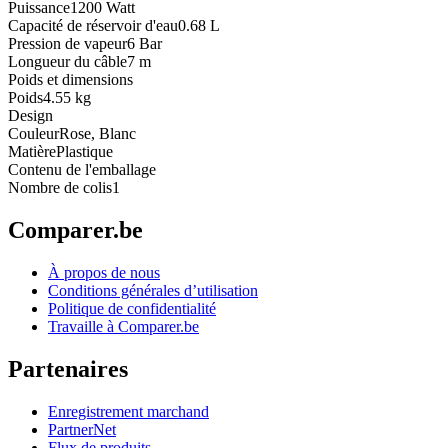
Puissance
1200 Watt
Capacité de réservoir d'eau
0.68 L
Pression de vapeur
6 Bar
Longueur du câble
7 m
Poids et dimensions
Poids
4.55 kg
Design
Couleur
Rose, Blanc
Matière
Plastique
Contenu de l'emballage
Nombre de colis
1
Comparer.be
À propos de nous
Conditions générales d’utilisation
Politique de confidentialité
Travaille à Comparer.be
Partenaires
Enregistrement marchand
PartnerNet
Flux de produits