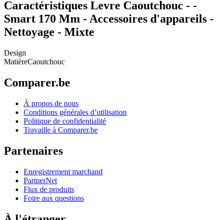
Caractéristiques Levre Caoutchouc - -
Smart 170 Mm - Accessoires d'appareils -
Nettoyage - Mixte
Design
Matière
Caoutchouc
Comparer.be
À propos de nous
Conditions générales d’utilisation
Politique de confidentialité
Travaille à Comparer.be
Partenaires
Enregistrement marchand
PartnerNet
Flux de produits
Foire aux questions
À l'étranger