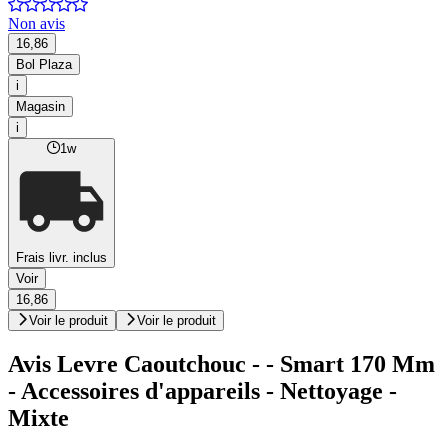
Non avis
16,86
Bol Plaza
i
Magasin
i
1w
Frais livr. inclus
Voir
16,86
Voir le produit
Voir le produit
Avis Levre Caoutchouc - - Smart 170 Mm
- Accessoires d'appareils - Nettoyage -
Mixte