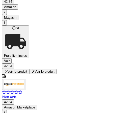
42,34
Amazon
i
Magasin
i
3d
Frais livr. inclus
Voir
42,34
Voir le produit
Voir le produit
Non avis
42,34
Amazon Marketplace
i