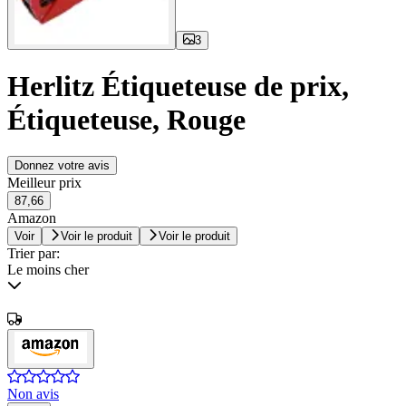
3
Herlitz Étiqueteuse de prix,
Étiqueteuse, Rouge
Donnez votre avis
Meilleur prix
87,66
Amazon
Voir
Voir le produit
Voir le produit
Trier par:
Le moins cher
Non avis