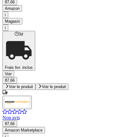
87,66
Amazon
i
Magasin
i
3d
Frais livr. inclus
Voir
87,66
Voir le produit
Voir le produit
Non avis
87,66
Amazon Marketplace
i