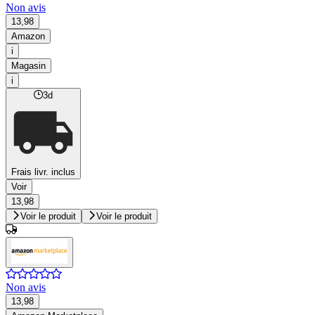
Non avis
13,98
Amazon
i
Magasin
i
3d
Frais livr. inclus
Voir
13,98
Voir le produit
Voir le produit
Non avis
13,98