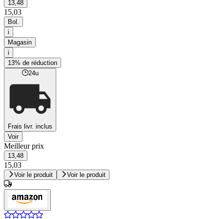
13,48
15,03
Bol.
i
Magasin
i
13% de réduction
24u
Frais livr. inclus
Voir
Meilleur prix
13,48
15,03
Voir le produit
Voir le produit