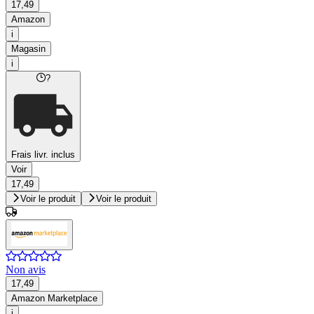
17,49
Amazon
i
Magasin
i
?
Frais livr. inclus
Voir
17,49
Voir le produit
Voir le produit
Non avis
17,49
Amazon Marketplace
i