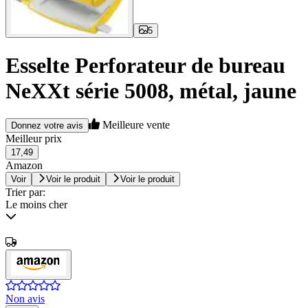
5
Esselte Perforateur de bureau
NeXXt série 5008, métal, jaune
Meilleure vente
Donnez votre avis
Meilleur prix
17,49
Amazon
Voir
Voir le produit
Voir le produit
Trier par:
Le moins cher
Non avis