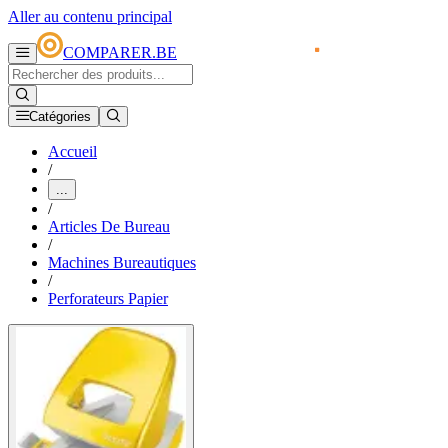
Aller au contenu principal
COMPARER.BE
Catégories
Accueil
/
...
/
Articles De Bureau
/
Machines Bureautiques
/
Perforateurs Papier