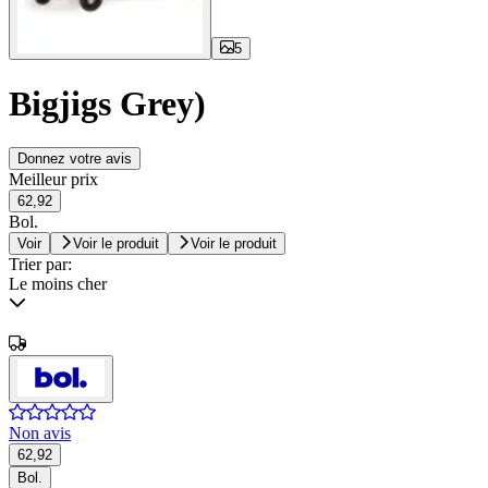
5
Bigjigs Grey)
Donnez votre avis
Meilleur prix
62,92
Bol.
Voir
Voir le produit
Voir le produit
Trier par:
Le moins cher
Non avis
62,92
Bol.