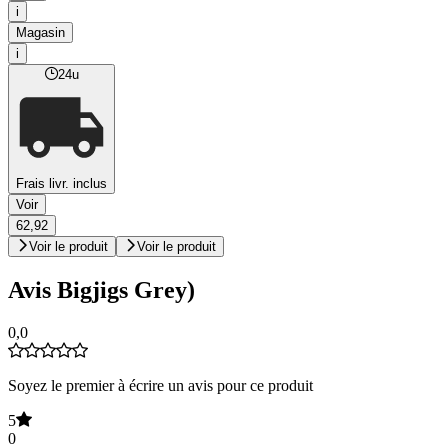
i
Magasin
i
24u
Frais livr. inclus
Voir
62,92
Voir le produit
Voir le produit
Avis Bigjigs Grey)
0,0
Soyez le premier à écrire un avis pour ce produit
5
0