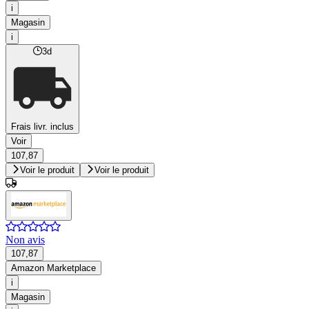
i
Magasin
i
3d
Frais livr. inclus
Voir
107,87
Voir le produit
Voir le produit
Non avis
107,87
Amazon Marketplace
i
Magasin