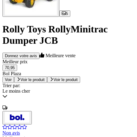
5
Rolly Toys RollyMinitrac
Dumper JCB
Meilleure vente
Donnez votre avis
Meilleur prix
70,95
Bol Plaza
Voir
Voir le produit
Voir le produit
Trier par:
Le moins cher
Non avis