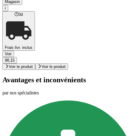
Magasin
i
3d
Frais livr. inclus
Voir
98,15
Voir le produit
Voir le produit
Avantages et inconvénients
par nos spécialistes