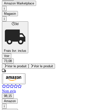
Amazon Marketplace
i
Magasin
i
3d
Frais livr. inclus
Voir
73,08
Voir le produit
Voir le produit
Non avis
98,15
Amazon
i