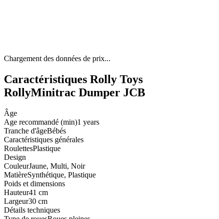
Chargement des données de prix...
Caractéristiques Rolly Toys
RollyMinitrac Dumper JCB
Âge
Age recommandé (min)
1 years
Tranche d'âge
Bébés
Caractéristiques générales
Roulettes
Plastique
Design
Couleur
Jaune, Multi, Noir
Matière
Synthétique, Plastique
Poids et dimensions
Hauteur
41 cm
Largeur
30 cm
Détails techniques
Type de roues
Roues pleines