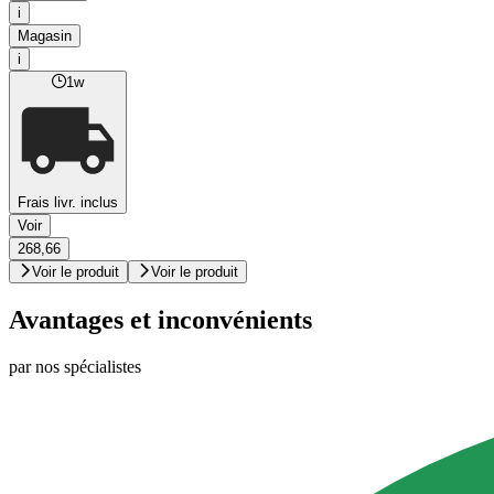
i
Magasin
i
1w
Frais livr. inclus
Voir
268,66
Voir le produit
Voir le produit
Avantages et inconvénients
par nos spécialistes