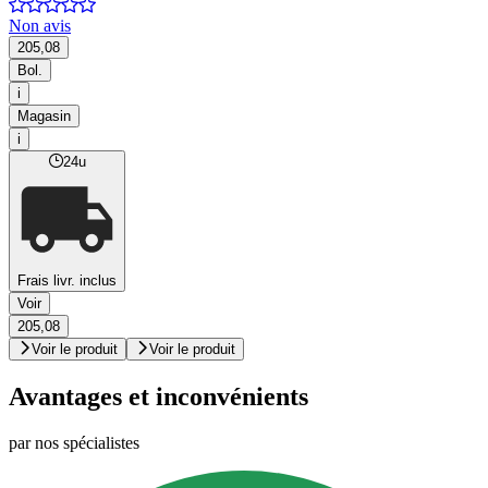
Non avis
205,08
Bol.
i
Magasin
i
24u
Frais livr. inclus
Voir
205,08
Voir le produit
Voir le produit
Avantages et inconvénients
par nos spécialistes