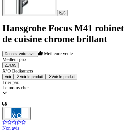
5
Hansgrohe Focus M41 robinet
de cuisine chrome brillant
Meilleure vente
Donnez votre avis
Meilleur prix
214,95
X²O Badkamers
Voir
Voir le produit
Voir le produit
Trier par:
Le moins cher
Non avis