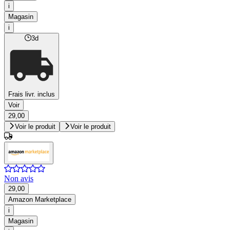
i
Magasin
i
3d
Frais livr. inclus
Voir
29,00
Voir le produit
Voir le produit
Non avis
29,00
Amazon Marketplace
i
Magasin