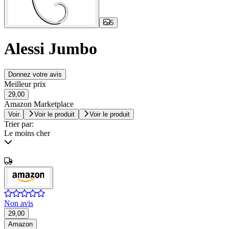
5
Alessi Jumbo
Donnez votre avis
Meilleur prix
29,00
Amazon Marketplace
Voir
Voir le produit
Voir le produit
Trier par:
Le moins cher
Non avis
29,00
Amazon