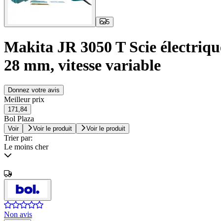
5
Makita JR 3050 T Scie électrique
28 mm, vitesse variable
Donnez votre avis
Meilleur prix
171,84
Bol Plaza
Voir
Voir le produit
Voir le produit
Trier par:
Le moins cher
Non avis