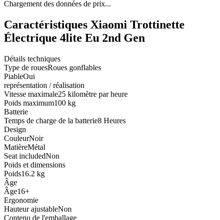
Chargement des données de prix...
Caractéristiques Xiaomi Trottinette
Électrique 4lite Eu 2nd Gen
Détails techniques
Type de roues
Roues gonflables
Piable
Oui
représentation / réalisation
Vitesse maximale
25 kilomètre par heure
Poids maximum
100 kg
Batterie
Temps de charge de la batterie
8 Heures
Design
Couleur
Noir
Matière
Métal
Seat included
Non
Poids et dimensions
Poids
16.2 kg
Âge
Âge
16+
Ergonomie
Hauteur ajustable
Non
Contenu de l'emballage