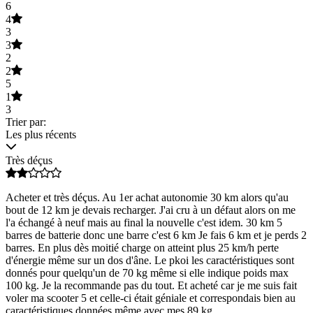
6
4
3
3
2
2
5
1
3
Trier par:
Les plus récents
Très déçus
Acheter et très déçus. Au 1er achat autonomie 30 km alors qu'au
bout de 12 km je devais recharger. J'ai cru à un défaut alors on me
l'a échangé à neuf mais au final la nouvelle c'est idem. 30 km 5
barres de batterie donc une barre c'est 6 km Je fais 6 km et je perds 2
barres. En plus dès moitié charge on atteint plus 25 km/h perte
d'énergie même sur un dos d'âne. Le pkoi les caractéristiques sont
donnés pour quelqu'un de 70 kg même si elle indique poids max
100 kg. Je la recommande pas du tout. Et acheté car je me suis fait
voler ma scooter 5 et celle-ci était géniale et correspondais bien au
caractéristiques données même avec mes 89 kg.