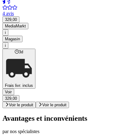
4 avis
329,00
MediaMarkt
i
Magasin
i
3d
Frais livr. inclus
Voir
329,00
Voir le produit
Voir le produit
Avantages et inconvénients
par nos spécialistes