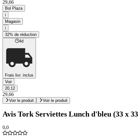
29,66
Bol Plaza
i
Magasin
i
32% de réduction
4d
Frais livr. inclus
Voir
20,12
29,66
Voir le produit
Voir le produit
Avis Tork Serviettes Lunch d'bleu (33 x 33
0,0