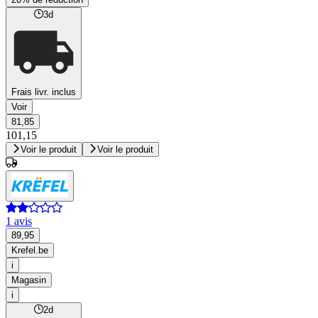
3d
Frais livr. inclus
Voir
81,85
101,15
Voir le produit
Voir le produit
1 avis
89,95
Krefel.be
i
Magasin
i
2d