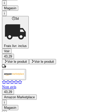
i
Magasin
i
3d
Frais livr. inclus
Voir
43,29
Voir le produit
Voir le produit
Non avis
43,29
Amazon Marketplace
i
Magasin