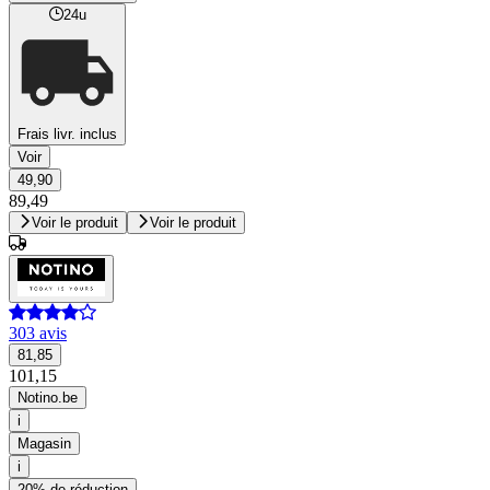
24u
Frais livr. inclus
Voir
49,90
89,49
Voir le produit
Voir le produit
303 avis
81,85
101,15
Notino.be
i
Magasin
i
20% de réduction