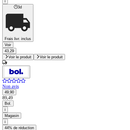
i
3d
Frais livr. inclus
Voir
43,29
Voir le produit
Voir le produit
Non avis
49,90
89,49
Bol.
i
Magasin
i
44% de réduction