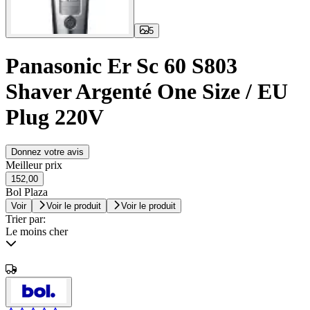
5
Panasonic Er Sc 60 S803
Shaver Argenté One Size / EU
Plug 220V
Donnez votre avis
Meilleur prix
152,00
Bol Plaza
Voir
Voir le produit
Voir le produit
Trier par:
Le moins cher