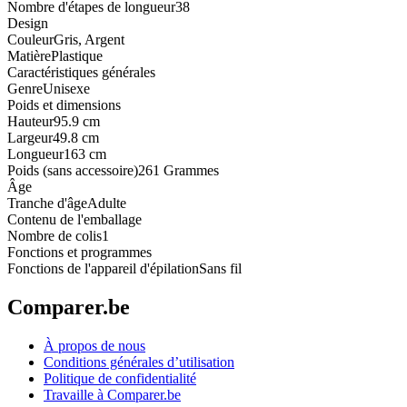
Nombre d'étapes de longueur
38
Design
Couleur
Gris, Argent
Matière
Plastique
Caractéristiques générales
Genre
Unisexe
Poids et dimensions
Hauteur
95.9 cm
Largeur
49.8 cm
Longueur
163 cm
Poids (sans accessoire)
261 Grammes
Âge
Tranche d'âge
Adulte
Contenu de l'emballage
Nombre de colis
1
Fonctions et programmes
Fonctions de l'appareil d'épilation
Sans fil
Comparer.be
À propos de nous
Conditions générales d’utilisation
Politique de confidentialité
Travaille à Comparer.be