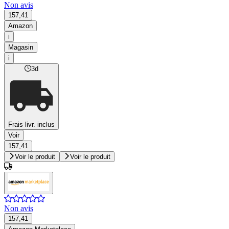
Non avis
157,41
Amazon
i
Magasin
i
3d
Frais livr. inclus
Voir
157,41
Voir le produit
Voir le produit
Non avis
157,41