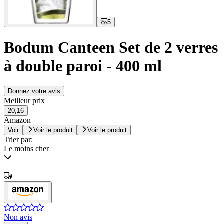
5
Bodum Canteen Set de 2 verres
à double paroi - 400 ml
Donnez votre avis
Meilleur prix
20,16
Amazon
Voir
Voir le produit
Voir le produit
Trier par:
Le moins cher
Non avis