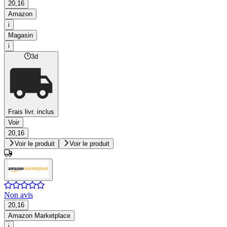
20,16
Amazon
i
Magasin
i
3d
Frais livr. inclus
Voir
20,16
Voir le produit
Voir le produit
Non avis
20,16
Amazon Marketplace
i