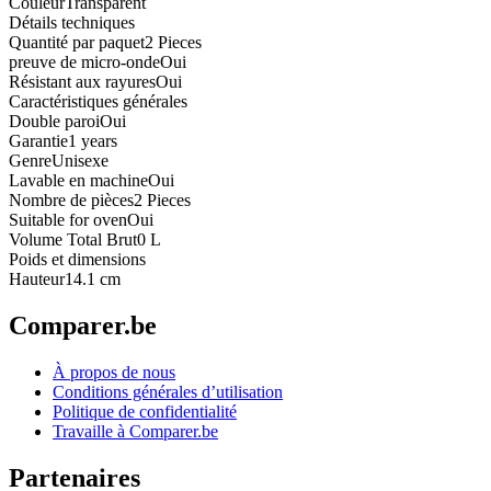
Couleur
Transparent
Détails techniques
Quantité par paquet
2 Pieces
preuve de micro-onde
Oui
Résistant aux rayures
Oui
Caractéristiques générales
Double paroi
Oui
Garantie
1 years
Genre
Unisexe
Lavable en machine
Oui
Nombre de pièces
2 Pieces
Suitable for oven
Oui
Volume Total Brut
0 L
Poids et dimensions
Hauteur
14.1 cm
Comparer.be
À propos de nous
Conditions générales d’utilisation
Politique de confidentialité
Travaille à Comparer.be
Partenaires