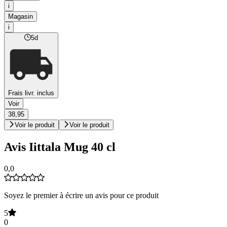
i
Magasin
i
5d
Frais livr. inclus
Voir
38,95
Voir le produit
Voir le produit
Avis Iittala Mug 40 cl
0,0
Soyez le premier à écrire un avis pour ce produit
5
0