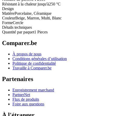
Résistant à la chaleur jusqu'à
250 °C
Design
Matière
Porcelaine, Céramique
Couleur
Beige, Marron, Multi, Blanc
Forme
Cercle
Détails techniques
Quantité par paquet
1 Pieces
Comparer.be
À propos de nous
Conditions générales d’utilisation
Politique de confidentialité
Travaille à Comparer.be
Partenaires
Enregistrement marchand
PartnerNet
Flux de produits
Foire aux questions
À l'étranger