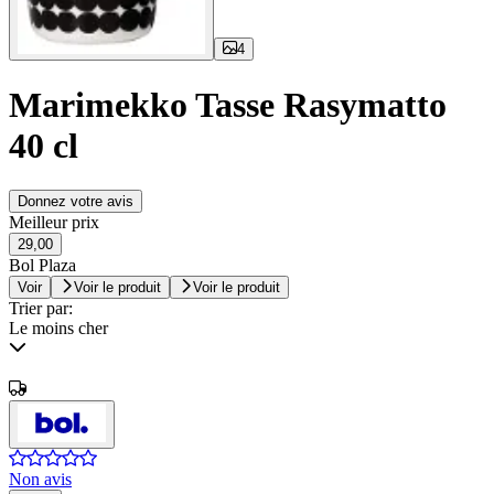
4
Marimekko Tasse Rasymatto
40 cl
Donnez votre avis
Meilleur prix
29,00
Bol Plaza
Voir
Voir le produit
Voir le produit
Trier par:
Le moins cher
Non avis