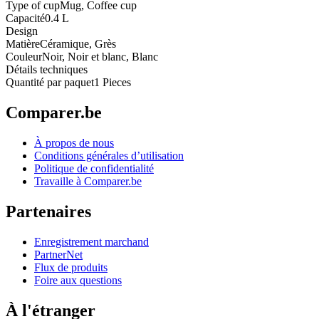
Type of cup
Mug, Coffee cup
Capacité
0.4 L
Design
Matière
Céramique, Grès
Couleur
Noir, Noir et blanc, Blanc
Détails techniques
Quantité par paquet
1 Pieces
Comparer.be
À propos de nous
Conditions générales d’utilisation
Politique de confidentialité
Travaille à Comparer.be
Partenaires
Enregistrement marchand
PartnerNet
Flux de produits
Foire aux questions
À l'étranger