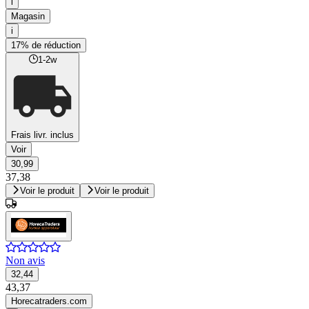
i
Magasin
i
17% de réduction
1-2w
Frais livr. inclus
Voir
30,99
37,38
Voir le produit
Voir le produit
Non avis
32,44
43,37
Horecatraders.com