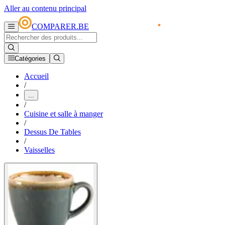
Aller au contenu principal
COMPARER.BE
Catégories
Accueil
/
...
/
Cuisine et salle à manger
/
Dessus De Tables
/
Vaisselles