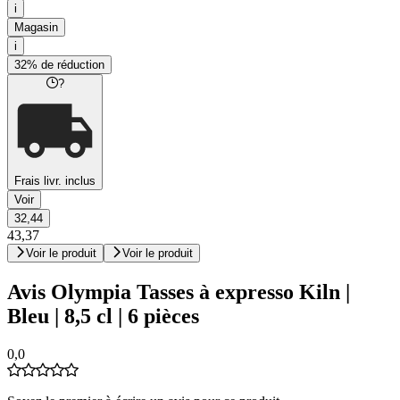
i
Magasin
i
32% de réduction
?
Frais livr. inclus
Voir
32,44
43,37
Voir le produit
Voir le produit
Avis Olympia Tasses à expresso Kiln |
Bleu | 8,5 cl | 6 pièces
0,0