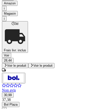
Amazon
i
Magasin
i
3d
Frais livr. inclus
Voir
28,44
Voir le produit
Voir le produit
Non avis
30,99
37,38
Bol Plaza