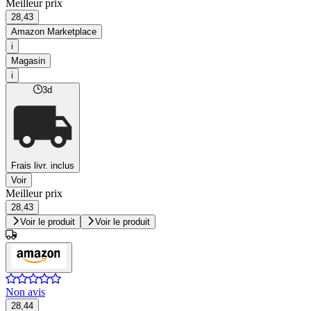
Meilleur prix
28,43
Amazon Marketplace
i
Magasin
i
3d
Frais livr. inclus
Voir
Meilleur prix
28,43
Voir le produit
Voir le produit
Non avis
28,44