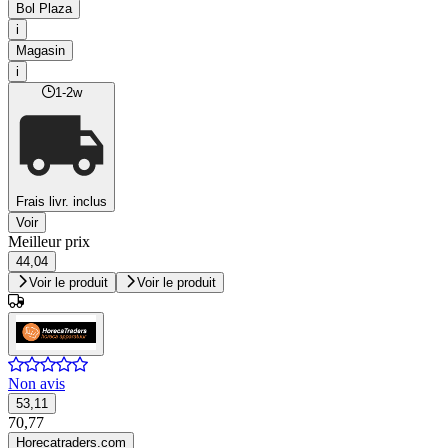
Bol Plaza
i
Magasin
i
1-2w
Frais livr. inclus
Voir
Meilleur prix
44,04
Voir le produit
Voir le produit
Non avis
53,11
70,77
Horecatraders.com