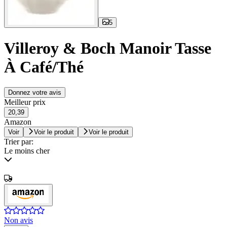
5
Villeroy & Boch Manoir Tasse
À Café/Thé
Donnez votre avis
Meilleur prix
20,39
Amazon
Voir
Voir le produit
Voir le produit
Trier par:
Le moins cher
Non avis