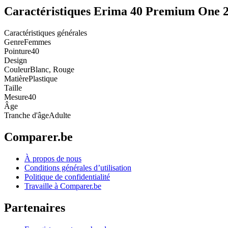
Caractéristiques Erima 40 Premium One 2
Caractéristiques générales
Genre
Femmes
Pointure
40
Design
Couleur
Blanc, Rouge
Matière
Plastique
Taille
Mesure
40
Âge
Tranche d'âge
Adulte
Comparer.be
À propos de nous
Conditions générales d’utilisation
Politique de confidentialité
Travaille à Comparer.be
Partenaires