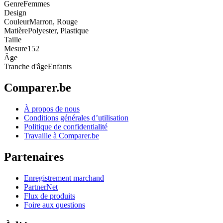
Genre
Femmes
Design
Couleur
Marron, Rouge
Matière
Polyester, Plastique
Taille
Mesure
152
Âge
Tranche d'âge
Enfants
Comparer.be
À propos de nous
Conditions générales d’utilisation
Politique de confidentialité
Travaille à Comparer.be
Partenaires
Enregistrement marchand
PartnerNet
Flux de produits
Foire aux questions