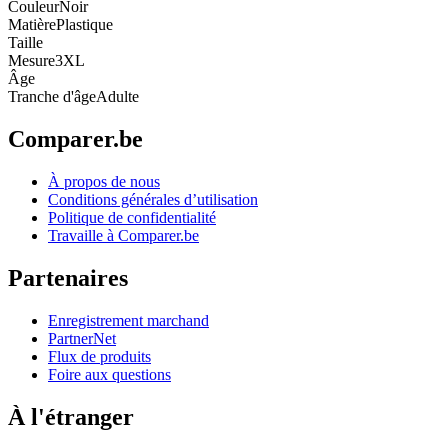
Couleur
Noir
Matière
Plastique
Taille
Mesure
3XL
Âge
Tranche d'âge
Adulte
Comparer.be
À propos de nous
Conditions générales d’utilisation
Politique de confidentialité
Travaille à Comparer.be
Partenaires
Enregistrement marchand
PartnerNet
Flux de produits
Foire aux questions
À l'étranger