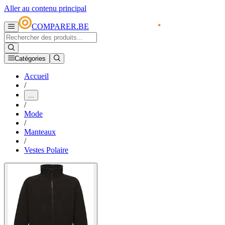
Aller au contenu principal
COMPARER.BE
Catégories
Accueil
/
...
/
Mode
/
Manteaux
/
Vestes Polaire