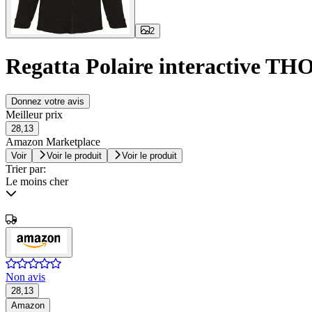
2
Regatta Polaire interactive TH
Donnez votre avis
Meilleur prix
28,13
Amazon Marketplace
Voir
Voir le produit
Voir le produit
Trier par:
Le moins cher
Non avis
28,13
Amazon