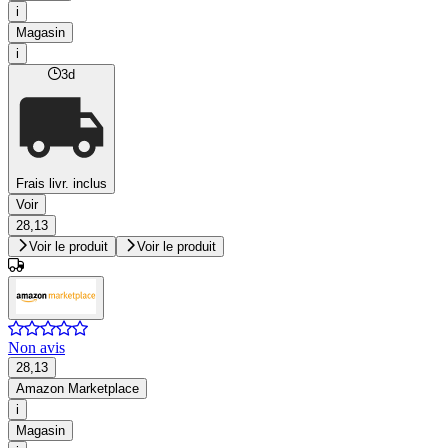
i
Magasin
i
3d
Frais livr. inclus
Voir
28,13
Voir le produit
Voir le produit
Non avis
28,13
Amazon Marketplace
i
Magasin