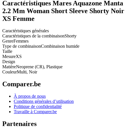
Caractéristiques Mares Aquazone Manta
2.2 Mm Woman Short Sleeve Shorty Noir
XS Femme
Caractéristiques générales
Caractéristiques de la combinaison
Shorty
Genre
Femmes
Type de combinaison
Combinaison humide
Taille
Mesure
XS
Design
Matière
Neoprene (CR), Plastique
Couleur
Multi, Noir
Comparer.be
À propos de nous
Conditions générales d’utilisation
Politique de confidentialité
Travaille à Comparer.be
Partenaires