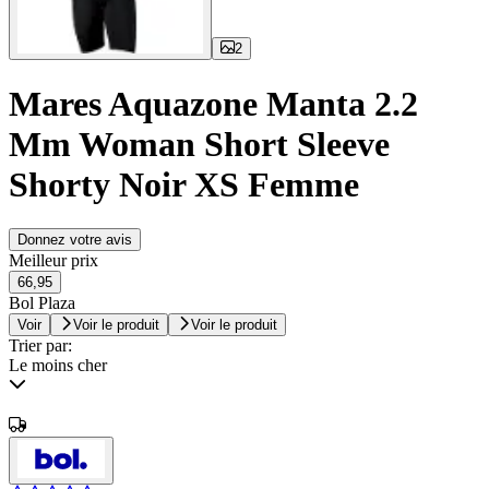
2
Mares Aquazone Manta 2.2
Mm Woman Short Sleeve
Shorty Noir XS Femme
Donnez votre avis
Meilleur prix
66,95
Bol Plaza
Voir
Voir le produit
Voir le produit
Trier par:
Le moins cher