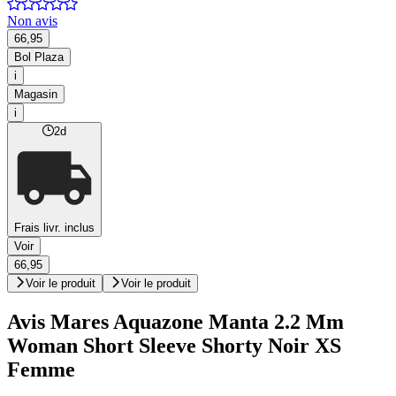
Non avis
66,95
Bol Plaza
i
Magasin
i
2d
Frais livr. inclus
Voir
66,95
Voir le produit
Voir le produit
Avis Mares Aquazone Manta 2.2 Mm
Woman Short Sleeve Shorty Noir XS
Femme