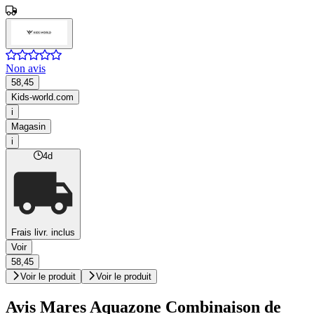
Non avis
58,45
Kids-world.com
i
Magasin
i
4d
Frais livr. inclus
Voir
58,45
Voir le produit
Voir le produit
Avis Mares Aquazone Combinaison de