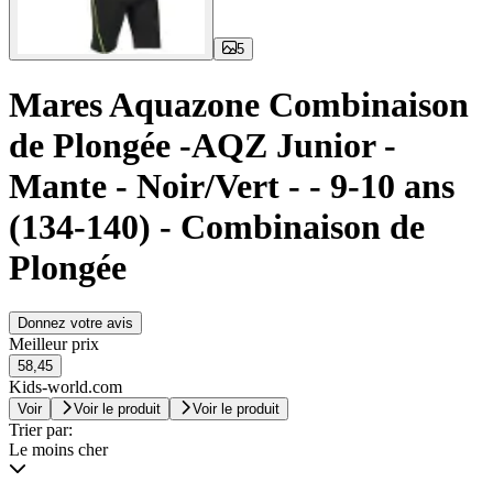
5
Mares Aquazone Combinaison
de Plongée -AQZ Junior -
Mante - Noir/Vert - - 9-10 ans
(134-140) - Combinaison de
Plongée
Donnez votre avis
Meilleur prix
58,45
Kids-world.com
Voir
Voir le produit
Voir le produit
Trier par:
Le moins cher