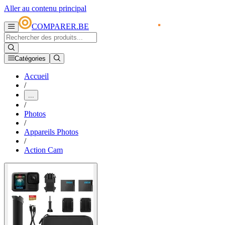
Aller au contenu principal
COMPARER.BE
Catégories
Accueil
/
...
/
Photos
/
Appareils Photos
/
Action Cam