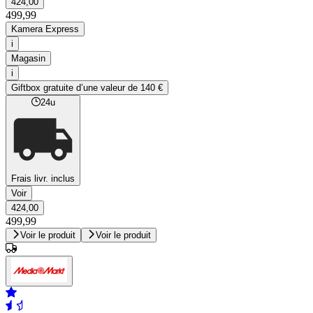
424,00
499,99
Kamera Express
i
Magasin
i
Giftbox gratuite d’une valeur de 140 €
24u
Frais livr. inclus
Voir
424,00
499,99
Voir le produit
Voir le produit