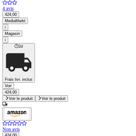
4 avis
424,00
MediaMarkt
i
Magasin
i
2d
Frais livr. inclus
Voir
424,00
Voir le produit
Voir le produit
Non avis
424,00