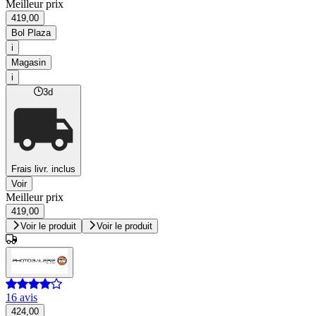
Meilleur prix
419,00
Bol Plaza
i
Magasin
i
3d
Frais livr. inclus
Voir
Meilleur prix
419,00
Voir le produit
Voir le produit
16 avis
424,00