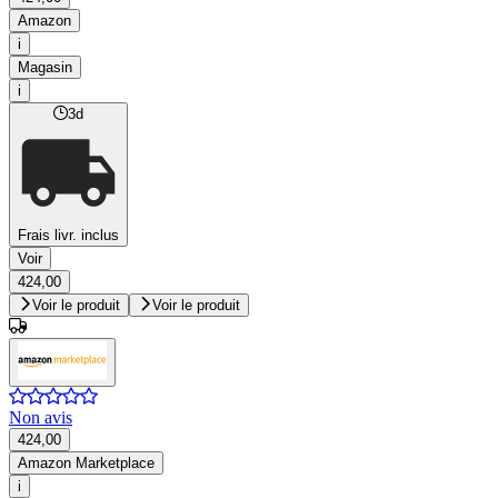
Amazon
i
Magasin
i
3d
Frais livr. inclus
Voir
424,00
Voir le produit
Voir le produit
Non avis
424,00
Amazon Marketplace
i