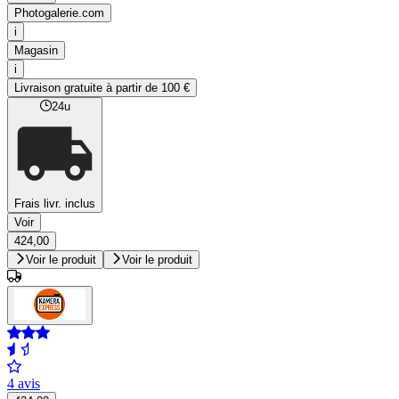
Photogalerie.com
i
Magasin
i
Livraison gratuite à partir de 100 €
24u
Frais livr. inclus
Voir
424,00
Voir le produit
Voir le produit
4 avis