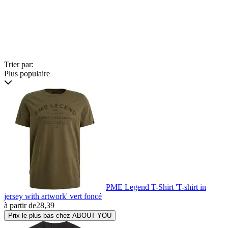
Trier par:
Plus populaire
PME Legend T-Shirt 'T-shirt in
jersey with artwork' vert foncé
à partir de
28,39
Prix le plus bas chez ABOUT YOU