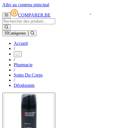
Aller au contenu principal
COMPARER.BE
Catégories
Accueil
/
...
/
Pharmacie
/
Soins Du Corps
/
Déodorants