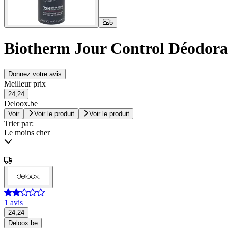
5
Biotherm Jour Control Déodor
Donnez votre avis
Meilleur prix
24,24
Deloox.be
Voir
Voir le produit
Voir le produit
Trier par:
Le moins cher
1 avis
24,24
Deloox.be