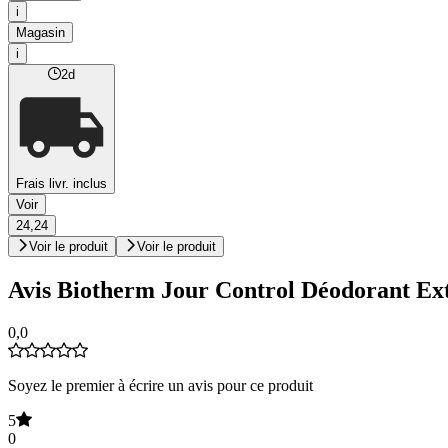
i
Magasin
i
2d
Frais livr. inclus
Voir
24,24
Voir le produit
Voir le produit
Avis Biotherm Jour Control Déodorant E
0,0
Soyez le premier à écrire un avis pour ce produit
5
0