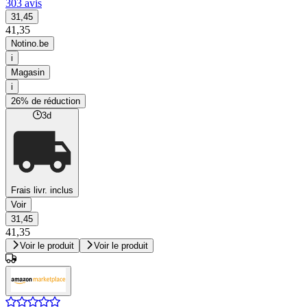
303 avis
31,45
41,35
Notino.be
i
Magasin
i
26% de réduction
3d
Frais livr. inclus
Voir
31,45
41,35
Voir le produit
Voir le produit