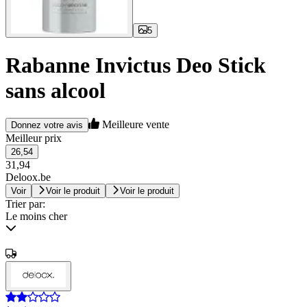
5
Rabanne Invictus Deo Stick
sans alcool
Meilleure vente
Donnez votre avis
Meilleur prix
26,54
31,94
Deloox.be
Voir
Voir le produit
Voir le produit
Trier par:
Le moins cher