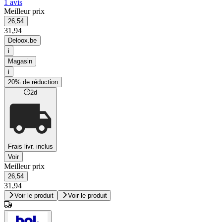
1 avis
Meilleur prix
26,54
31,94
Deloox.be
i
Magasin
i
20% de réduction
2d
Frais livr. inclus
Voir
Meilleur prix
26,54
31,94
Voir le produit
Voir le produit