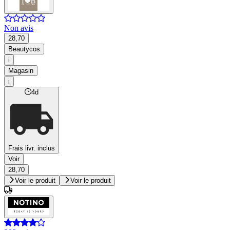
Non avis
28,70
Beautycos
i
Magasin
i
4d
Frais livr. inclus
Voir
28,70
Voir le produit
Voir le produit