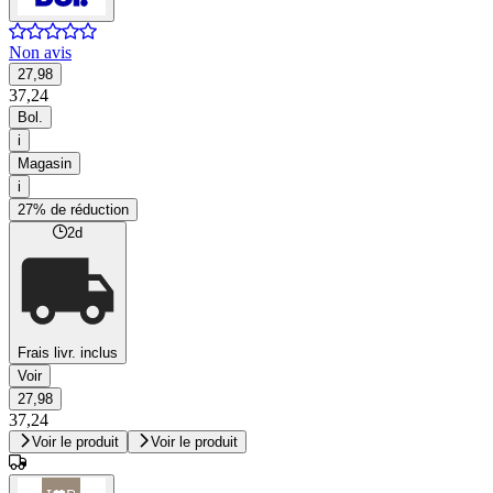
Non avis
27,98
37,24
Bol.
i
Magasin
i
27% de réduction
2d
Frais livr. inclus
Voir
27,98
37,24
Voir le produit
Voir le produit