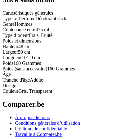
Caractéristiques générales
Type of Perfume
Déodorant stick
Genre
Hommes
Contenance en ml
75 ml
Type d’odeur
Frais, Fruité
Poids et dimensions
Hauteur
48 cm
Largeur
50 cm
Longueur
101.9 cm
Poids
160 Grammes
Poids (sans accessoire)
160 Grammes
Âge
Tranche d'âge
Adulte
Design
Couleur
Gris, Transparent
Comparer.be
À propos de nous
Conditions générales d’utilisation
Politique de confidentialité
Travaille à Comparer.be