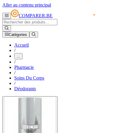
Aller au contenu principal
COMPARER.BE
Catégories
Accueil
/
...
/
Pharmacie
/
Soins Du Corps
/
Déodorants