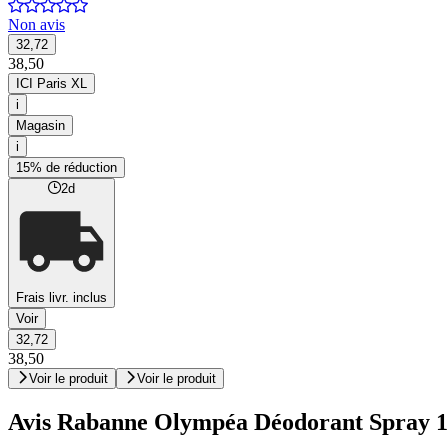
Non avis
32,72
38,50
ICI Paris XL
i
Magasin
i
15% de réduction
2d
Frais livr. inclus
Voir
32,72
38,50
Voir le produit
Voir le produit
Avis Rabanne Olympéa Déodorant Spray 1