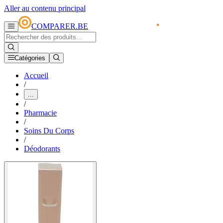
Aller au contenu principal
COMPARER.BE
Catégories
Accueil
/
...
/
Pharmacie
/
Soins Du Corps
/
Déodorants