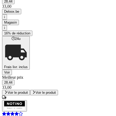
28,44
33,00
Deloox.be
i
Magasin
i
16% de réduction
24u
Frais livr. inclus
Voir
Meilleur prix
28,44
33,00
Voir le produit
Voir le produit