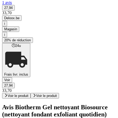
1 avis
27,94
33,70
Deloox.be
i
Magasin
i
20% de réduction
24u
Frais livr. inclus
Voir
27,94
33,70
Voir le produit
Voir le produit
Avis Biotherm Gel nettoyant Biosource
(nettoyant fondant exfoliant quotidien)