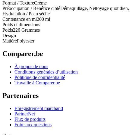
Format / Texture
Crème
Préoccupation / Bénéfice ciblé
Démaquillage, Nettoyage quotidien,
Hydratation / Peau sèche
Contenance en ml
200 ml
Poids et dimensions
Poids
226 Grammes
Design
Matière
Polyester
Comparer.be
À propos de nous
Conditions générales d’utilisation
Politique de confidentialité
Travaille à Comparer.be
Partenaires
Enregistrement marchand
PartnerNet
Flux de produits
Foire aux questions