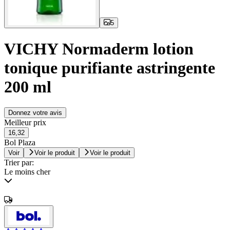
5
VICHY Normaderm lotion
tonique purifiante astringente
200 ml
Donnez votre avis
Meilleur prix
16,32
Bol Plaza
Voir
Voir le produit
Voir le produit
Trier par:
Le moins cher