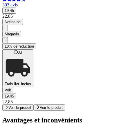
303 avis
19,45
22,85
Notino.be
i
Magasin
i
18% de réduction
3d
Frais livr. inclus
Voir
19,45
22,85
Voir le produit
Voir le produit
Avantages et inconvénients