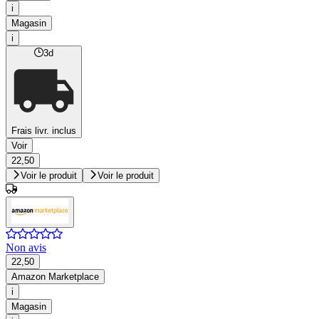
i
Magasin
i
3d
Frais livr. inclus
Voir
22,50
Voir le produit
Voir le produit
Non avis
22,50
Amazon Marketplace
i
Magasin