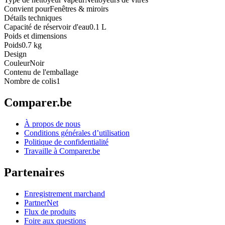
Convient pour
Fenêtres & miroirs
Détails techniques
Capacité de réservoir d'eau
0.1 L
Poids et dimensions
Poids
0.7 kg
Design
Couleur
Noir
Contenu de l'emballage
Nombre de colis
1
Comparer.be
À propos de nous
Conditions générales d’utilisation
Politique de confidentialité
Travaille à Comparer.be
Partenaires
Enregistrement marchand
PartnerNet
Flux de produits
Foire aux questions