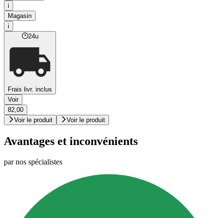
i
Magasin
i
24u
Frais livr. inclus
Voir
82,00
Voir le produit
Voir le produit
Avantages et inconvénients
par nos spécialistes