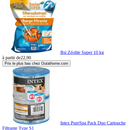
Bsi Zéolite Super 10 kg
à partir de
22,90
Prix le plus bas chez Outathome.com
Intex PureSpa Pack Duo Cartouche
Filtrante Type S1