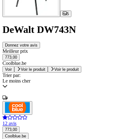
5
DeWalt DW743N
Donnez votre avis
Meilleur prix
773,00
Coolblue.be
Voir
Voir le produit
Voir le produit
Trier par:
Le moins cher
12 avis
773,00
Coolblue.be