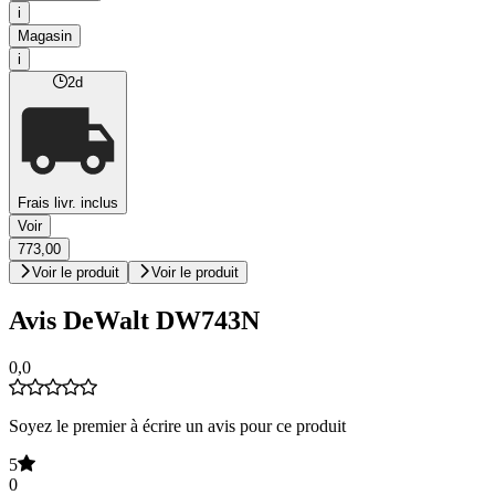
i
Magasin
i
2d
Frais livr. inclus
Voir
773,00
Voir le produit
Voir le produit
Avis DeWalt DW743N
0,0
Soyez le premier à écrire un avis pour ce produit
5
0