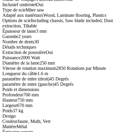
Inclusief onderstel
Oui
Type de scie
Miter saw
Adapté aux matériaux
Wood, Laminate flooring, Plastics
Options de scie
Including chassis, Saw blade included, Dust
extraction, Tiltable
Épaisseur de lame
3 mm
Garantie
2 years
Nombre de dents
30
Détails techniques
Extraction de poussière
Oui
Puissance
2000 Watt
Diamètre de la lame
250 mm
Vitesse de rotation maximum
2850 Rotations par Minute
Longueur du câble
1.6 m
paramètre de mitre (droit)
45 Degrés
paramètre de mitre (gauche)
45 Degrés
Poids et dimensions
Profondeur
700 mm
Hauteur
750 mm
Largeur
670 mm
Poids
37 kg
Design
Couleur
Jaune, Multi, Vert
Matière
Métal
Émission sonore