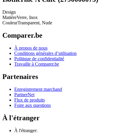
Design
Matière
Verre, Inox
Couleur
Transparent, Nude
Comparer.be
À propos de nous
Conditions générales d’utilisation
Politique de confidentialité
Travaille à Comparer.be
Partenaires
Enregistrement marchand
PartnerNet
Flux de produits
Foire aux questions
À l'étranger
À l'étranger: