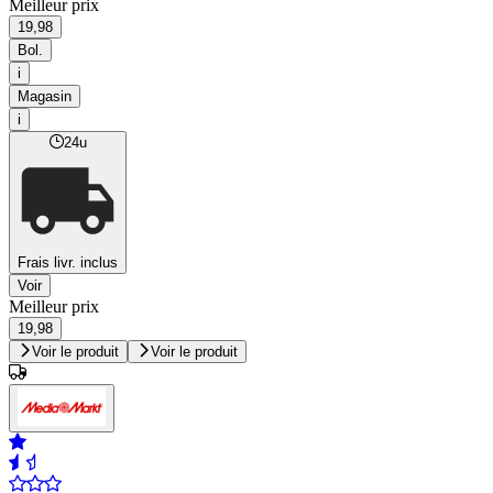
Meilleur prix
19,98
Bol.
i
Magasin
i
24u
Frais livr. inclus
Voir
Meilleur prix
19,98
Voir le produit
Voir le produit