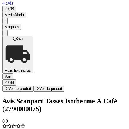
4 avis
20,98
MediaMarkt
i
Magasin
i
24u
Frais livr. inclus
Voir
20,98
Voir le produit
Voir le produit
Avis Scanpart Tasses Isotherme À Café
(2790000075)
0,0