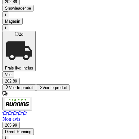
202,89
Snowleader.be
i
Magasin
i
2d
Frais livr. inclus
Voir
202,89
Voir le produit
Voir le produit
Non avis
205,99
Direct-Running
i