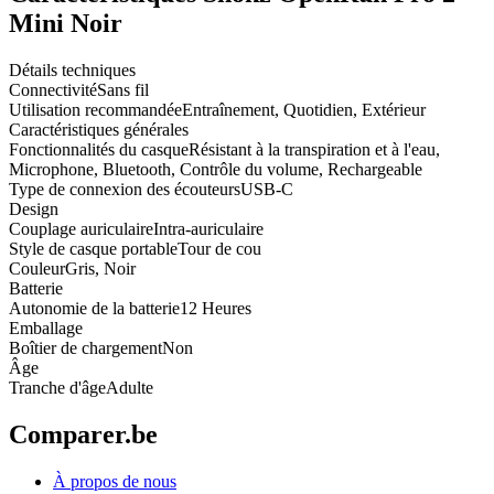
Mini Noir
Détails techniques
Connectivité
Sans fil
Utilisation recommandée
Entraînement, Quotidien, Extérieur
Caractéristiques générales
Fonctionnalités du casque
Résistant à la transpiration et à l'eau,
Microphone, Bluetooth, Contrôle du volume, Rechargeable
Type de connexion des écouteurs
USB-C
Design
Couplage auriculaire
Intra-auriculaire
Style de casque portable
Tour de cou
Couleur
Gris, Noir
Batterie
Autonomie de la batterie
12 Heures
Emballage
Boîtier de chargement
Non
Âge
Tranche d'âge
Adulte
Comparer.be
À propos de nous