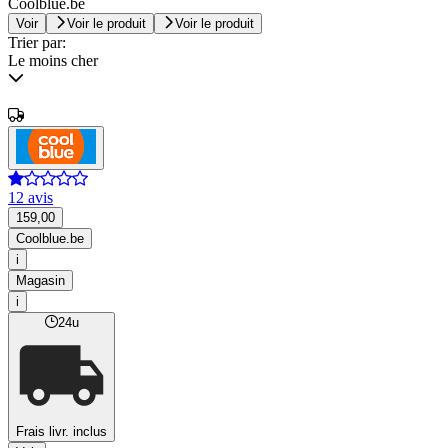
Coolblue.be
Voir
Voir le produit
Voir le produit
Trier par:
Le moins cher
12 avis
159,00
Coolblue.be
i
Magasin
i
24u
Frais livr. inclus