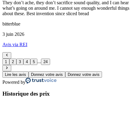
They don’t ache, they don’t sacrifice sound quality, and I can hear
what’s going on around me. I cannot say enough wonderful things
about these. Best invention since sliced bread
bitterblue
3 juin 2026
Avis via REI
...
1
2
3
4
5
24
Lire les avis
Donnez votre avis
Donnez votre avis
Powered by
Historique des prix