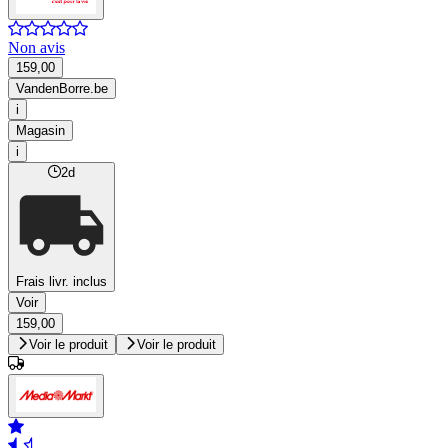
Non avis
159,00
VandenBorre.be
i
Magasin
i
2d
Frais livr. inclus
Voir
159,00
Voir le produit
Voir le produit