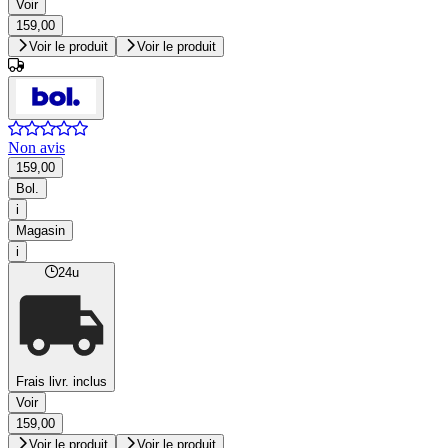
Voir
159,00
Voir le produit
Voir le produit
Non avis
159,00
Bol.
i
Magasin
i
24u
Frais livr. inclus
Voir
159,00
Voir le produit
Voir le produit