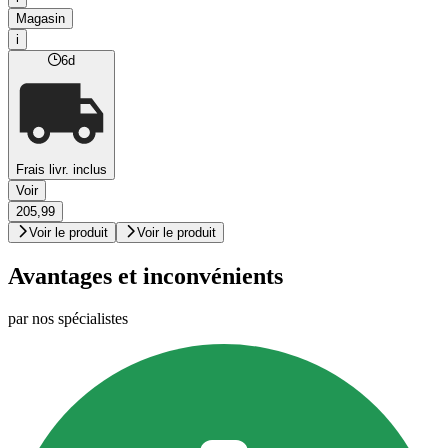
Magasin
i
6d
Frais livr. inclus
Voir
205,99
Voir le produit
Voir le produit
Avantages et inconvénients
par nos spécialistes