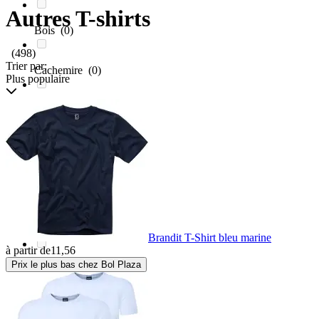
Autres T-shirts
Bois
(0)
(498)
Trier par:
Cachemire
(0)
Plus populaire
Caoutchouc
(0)
Carbon
(0)
Carton
(0)
Céramique
(0)
Brandit T-Shirt bleu marine
à partir de
11,56
Prix le plus bas chez Bol Plaza
Chanvre
(0)
Chêne
(0)