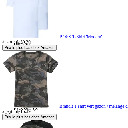
Cordura
(0)
Cuir
(0)
BOSS T-Shirt 'Modern'
à partir de
30,20
Daim
(0)
Prix le plus bas chez Amazon
Elasthanne
(0)
Engrener
(0)
Etendue
(0)
Brandit T-shirt vert gazon / mélange d
Faux cuir
(0)
à partir de
15,39
Prix le plus bas chez Amazon
Fibre de verre
(0)